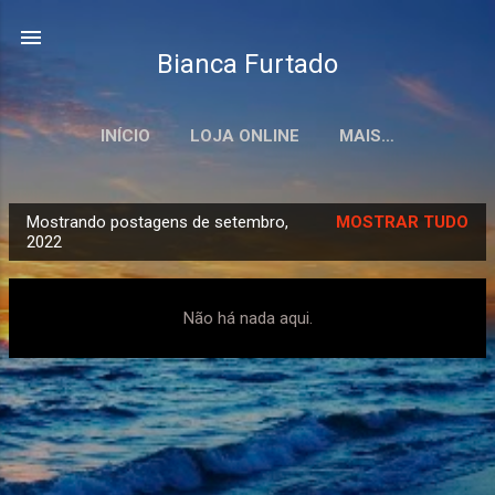
Pular para o conteúdo principal
Bianca Furtado
INÍCIO
LOJA ONLINE
MAIS…
Mostrando postagens de setembro,
MOSTRAR TUDO
P
2022
o
s
Não há nada aqui.
t
a
g
e
n
s